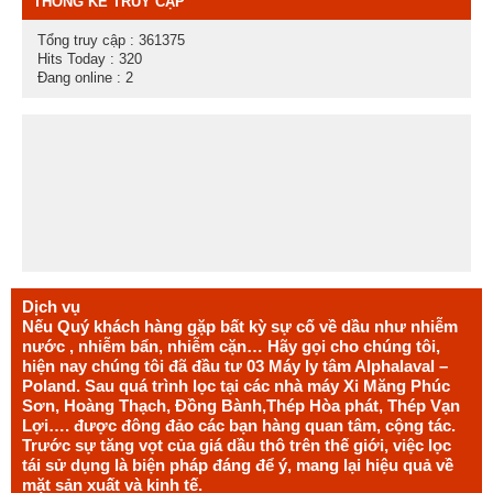
THỐNG KÊ TRUY CẬP
Tổng truy cập : 361375
Hits Today : 320
Đang online : 2
Dịch vụ
Nếu Quý khách hàng gặp bất kỳ sự cố về dầu như nhiễm
nước , nhiễm bẩn, nhiễm cặn… Hãy gọi cho chúng tôi,
hiện nay chúng tôi đã đầu tư 03 Máy ly tâm Alphalaval –
Poland. Sau quá trình lọc tại các nhà máy Xi Măng Phúc
Sơn, Hoàng Thạch, Đồng Bành,Thép Hòa phát, Thép Vạn
Lợi…. được đông đảo các bạn hàng quan tâm, cộng tác.
Trước sự tăng vọt của giá dầu thô trên thế giới, việc lọc
tái sử dụng là biện pháp đáng để ý, mang lại hiệu quả về
mặt sản xuất và kinh tế.