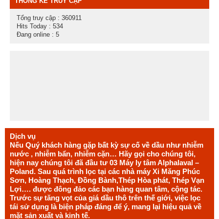
THỐNG KÊ TRUY CẬP
Tổng truy cập : 360911
Hits Today : 534
Đang online : 5
Dịch vụ
Nếu Quý khách hàng gặp bất kỳ sự cố về dầu như nhiễm
nước , nhiễm bẩn, nhiễm cặn… Hãy gọi cho chúng tôi,
hiện nay chúng tôi đã đầu tư 03 Máy ly tâm Alphalaval –
Poland. Sau quá trình lọc tại các nhà máy Xi Măng Phúc
Sơn, Hoàng Thạch, Đồng Bành,Thép Hòa phát, Thép Vạn
Lợi…. được đông đảo các bạn hàng quan tâm, cộng tác.
Trước sự tăng vọt của giá dầu thô trên thế giới, việc lọc
tái sử dụng là biện pháp đáng để ý, mang lại hiệu quả về
mặt sản xuất và kinh tế.