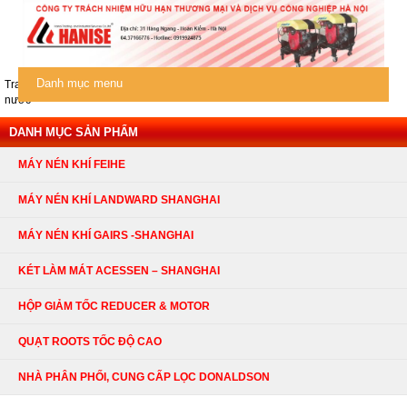
Danh mục menu
Trang chủ
/
Máy nén khí Feihe
/
Máy nén khí trục vít đơn
/ MNK làm mát bằng
nước
DANH MỤC SẢN PHẨM
MÁY NÉN KHÍ FEIHE
MÁY NÉN KHÍ LANDWARD SHANGHAI
MÁY NÉN KHÍ GAIRS -SHANGHAI
KÉT LÀM MÁT ACESSEN – SHANGHAI
HỘP GIẢM TỐC REDUCER & MOTOR
QUẠT ROOTS TỐC ĐỘ CAO
NHÀ PHÂN PHỐI, CUNG CẤP LỌC DONALDSON