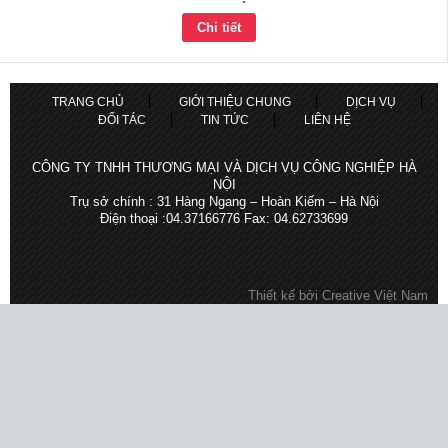
Chi tiết
TRANG CHỦ
GIỚI THIỆU CHUNG
DỊCH VỤ
ĐỐI TÁC
TIN TỨC
LIÊN HỆ
CÔNG TY TNHH THƯƠNG MẠI VÀ DỊCH VỤ CÔNG NGHIỆP HÀ
NỘI
Trụ sở chính : 31 Hàng Ngang – Hoàn Kiếm – Hà Nội
Điện thoại :04.37166776 Fax: 04.62733699
Thiết kế bởi
Creative Việt Nam