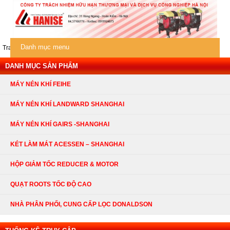
Danh mục menu
Trang chủ
/
Quạt Roots tốc độ cao
/ Quạt Roots lưu lượng lớn
DANH MỤC SẢN PHẨM
MÁY NÉN KHÍ FEIHE
MÁY NÉN KHÍ LANDWARD SHANGHAI
MÁY NÉN KHÍ GAIRS -SHANGHAI
KÉT LÀM MÁT ACESSEN – SHANGHAI
HỘP GIẢM TỐC REDUCER & MOTOR
QUẠT ROOTS TỐC ĐỘ CAO
NHÀ PHÂN PHỐI, CUNG CẤP LỌC DONALDSON