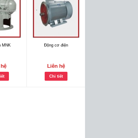
n MNK
Động cơ điện
 hệ
Liên hệ
iết
Chi tiết