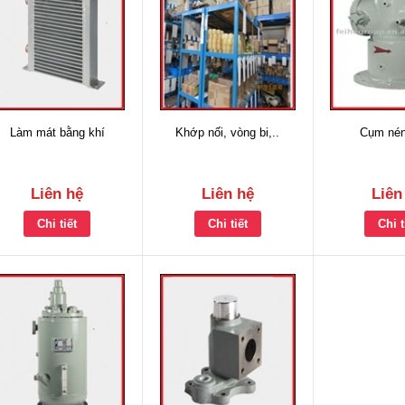
Làm mát bằng khí
Khớp nối, vòng bi,..
Cụm né
Liên hệ
Liên hệ
Liên
Chi tiết
Chi tiết
Chi t