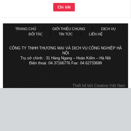
Chi tiết
TRANG CHỦ
GIỚI THIỆU CHUNG
DỊCH VỤ
ĐỐI TÁC
TIN TỨC
LIÊN HỆ
CÔNG TY TNHH THƯƠNG MẠI VÀ DỊCH VỤ CÔNG NGHIỆP HÀ
NỘI
Trụ sở chính : 31 Hàng Ngang – Hoàn Kiếm – Hà Nội
Điện thoại :04.37166776 Fax: 04.62733699
Thiết kế bởi
Creative Việt Nam