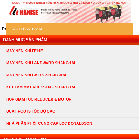
Danh mục menu
Trang chủ
/
Máy nén khí Feihe
/
Phụ tùng máy nén
/ Làm mát bằng khí
DANH MỤC SẢN PHẨM
MÁY NÉN KHÍ FEIHE
MÁY NÉN KHÍ LANDWARD SHANGHAI
MÁY NÉN KHÍ GAIRS -SHANGHAI
KÉT LÀM MÁT ACESSEN – SHANGHAI
HỘP GIẢM TỐC REDUCER & MOTOR
QUẠT ROOTS TỐC ĐỘ CAO
NHÀ PHÂN PHỐI, CUNG CẤP LỌC DONALDSON